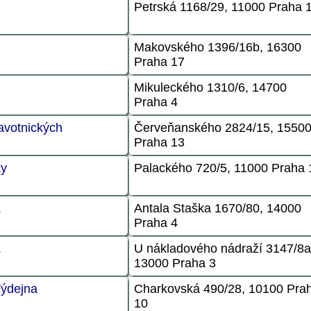
Petrská 1168/29, 11000 Praha 
Makovského 1396/16b, 16300
Praha 17
Mikuleckého 1310/6, 14700
Praha 4
avotnických
Červeňanského 2824/15, 1550
Praha 13
ky
Palackého 720/5, 11000 Praha 
.
Antala Staška 1670/80, 14000
Praha 4
.
U nákladového nádraží 3147/8a
13000 Praha 3
ýdejna
Charkovská 490/28, 10100 Pra
10