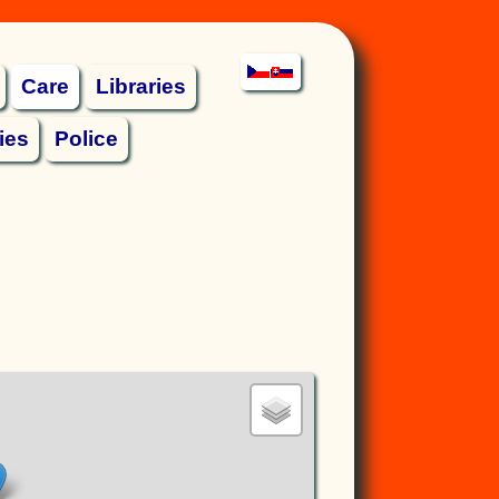
Care
Libraries
ies
Police