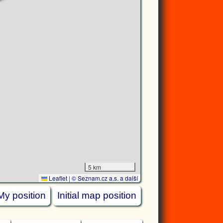
5 km
Leaflet
|
© Seznam.cz a.s. a další
My position
Initial map position