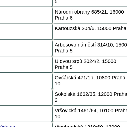
5
Národní obrany 685/21, 16000
Praha 6
Kartouzská 204/6, 15000 Praha
Arbesovo náměstí 314/10, 150
Praha 5
U dvou srpů 2024/2, 15000
Praha 5
Ovčárská 471/1b, 10800 Praha
10
Sokolská 1662/35, 12000 Prah
2
Vršovická 1461/64, 10100 Prah
10
Výdejna
Vinohradská 1210/60, 13000